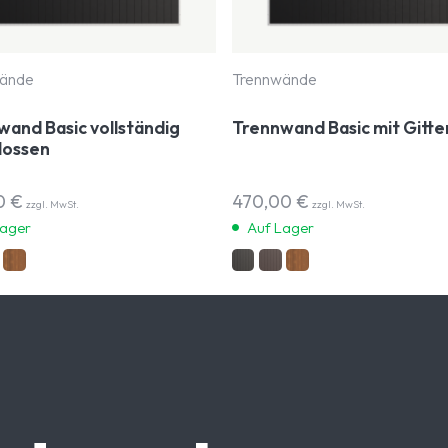
ände
Trennwände
wand Basic vollständig
Trennwand Basic mit Gitte
lossen
0
€
470,00
€
zzgl. MwSt.
zzgl. MwSt.
Lager
Auf Lager