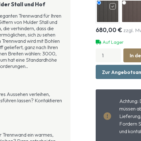
der Stall und Hof
eleganten Trennwand für Ihren
ittern von Mulder Stall und
 die verhindern, dass die
680,00
€
zzgl. M
ermöglichen, sich zu sehen
um Trennwand wird mit Bohlen
Auf Lager
geliefert, ganz nach Ihren
Trennwand
nen Breiten wählen: 3000,
In d
Premium
ium hat eine Standardhöhe
mit
forderungen..
Gittern
Zur Angebotsan
Menge
res Aussehen verleihen,
usführen lassen? Kontaktieren
Achtung: 
müssen ab
Lieferung
Fordern S
und kontak
er Trennwand ein warmes,
erleihen? Dann entscheiden