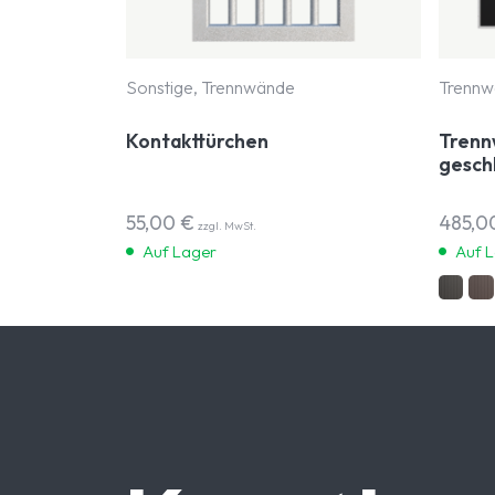
Sonstige, Trennwände
Trennw
Kontakttürchen
Trenn
gesch
55,00
€
485,0
zzgl. MwSt.
Auf Lager
Auf 