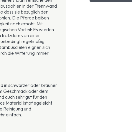
mbusbohlen in der Trennwand
so dass sie bezüglich der
bohlen. Die Pferde beißen
gkeit noch erhöht. Mit
ogischen Vorteil: Es wurden
n trotzdem von einer
t unbedingt regelmäßig
Bambusdielen eignen sich
durch die Witterung immer
nd in schwarzer oder brauner
hrem Geschmack oder dem
ind auch sehr gut für den
s Material ist pflegeleicht
ie Reinigung und
hr einfach.