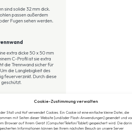
n sind solide 32 mm dick.
e Bohlen passen außerdem
n oder Fugen sehen werden.
Trennwand
ine extra dicke 50 x 50 mm
inem C-Profil ist sie extra
ht die Trennwand sicher für
. Um die Langlebigkeit des
dig feuerverzinkt. Durch diese
 geschützt.
wand mit Gittern
Cookie-Zustimmung verwalten
der Stall und Hof verwendet Cookies. Ein Cookie ist eine einfache kleine Datei, die
ammen mit Seiten dieser Website [und/oder Flash-Anwendungen] gesendet und vo
em Browser auf Ihrem Gerät (Computer/Telefon/Tablet) gespeichert wird. Die darin
00 mm
peicherten Informationen können bei Ihrem nächsten Besuch an unsere Server