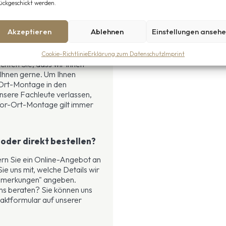
ückgeschickt werden.
orrosionsfrei)
Akzeptieren
Ablehnen
Einstellungen anseh
ng und Montage Ihres
Cookie-Richtlinie
Erklärung zum Datenschutz
Imprint
hten Sie, dass wir Ihnen
n Ihnen gerne. Um Ihnen
-Ort-Montage in den
nsere Fachleute verlassen,
 Vor-Ort-Montage gilt immer
oder direkt bestellen?
rn Sie ein Online-Angebot an
Sie uns mit, welche Details wir
"Bemerkungen" angeben.
uns beraten? Sie können uns
taktformular auf unserer