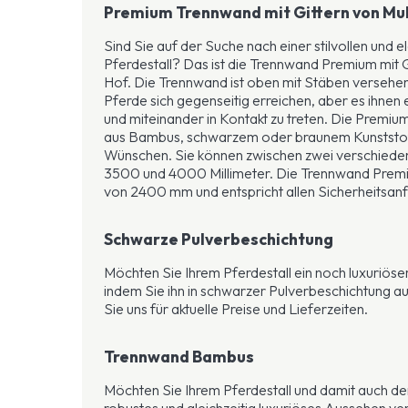
Premium Trennwand mit Gittern von Mul
Sind Sie auf der Suche nach einer stilvollen und 
Pferdestall? Das ist die Trennwand Premium mit G
Hof. Die Trennwand ist oben mit Stäben versehen,
Pferde sich gegenseitig erreichen, aber es ihnen 
und miteinander in Kontakt zu treten. Die Premi
aus Bambus, schwarzem oder braunem Kunststoff 
Wünschen. Sie können zwischen zwei verschiede
3500 und 4000 Millimeter. Die Trennwand Prem
von 2400 mm und entspricht allen Sicherheitsan
Schwarze Pulverbeschichtung
Möchten Sie Ihrem Pferdestall ein noch luxuriöse
indem Sie ihn in schwarzer Pulverbeschichtung a
Sie uns für aktuelle Preise und Lieferzeiten.
Trennwand Bambus
Möchten Sie Ihrem Pferdestall und damit auch d
robustes und gleichzeitig luxuriöses Aussehen v