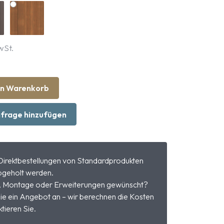
wSt.
en Warenkorb
frage hinzufügen
Direktbestellungen von Standardprodukten
geholt werden.
, Montage oder Erweiterungen gewünscht?
ie ein Angebot an – wir berechnen die Kosten
tieren Sie.