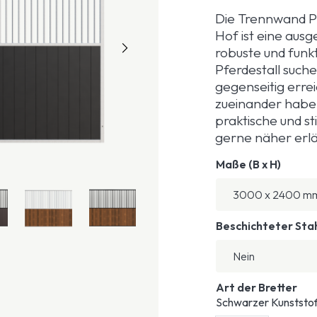
Die Trennwand Pr
Hof ist eine aus
robuste und funkt
Pferdestall suche
gegenseitig err
zueinander haben
praktische und st
gerne näher erlä
Maße (B x H)
Beschichteter Sta
Art der Bretter
Schwarzer Kunststof