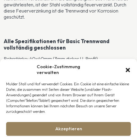
gewährleisten, ist der Stahl vollständig feuerverzinkt. Durch
diese Feuerverzinkung ist die Trennwand vor Korrosion
geschützt.
Alle Spezifikationen für Basic Trennwand
vollständig geschlossen
Rohrstärke: 40x40mm (3mm dickes U-Profil)
Stabdicke: 22mm
Cookie-Zustimmung
Abstand der Stäbe: 50mm
verwalten
Breite der Trennwand: 2500, 3000, 3500 oder 4000mm
Höhe der Trennwand: 2200mm
Mulder Stall und Hof verwendet Cookies. Ein Cookie ist eine einfache kleine
Material: Feuerverzinkter Stahl (vollverzinkt, korrosionsfrei)
Datei, die zusammen mit Seiten dieser Website [und/oder Flash-
Wartungsfreie und formschöne Bohlen
Anwendungen] gesendet und von Ihrem Browser auf Ihrem Gerät
(Computer/Telefon/Tablet) gespeichert wird. Die darin gespeicherten
Informationen können bei Ihrem nächsten Besuch an unsere Server
zurückgeschickt werden.
Zusätzliche Optionen für die Einrichtung und
Montage Ihres Pferdestalls
Akzeptieren