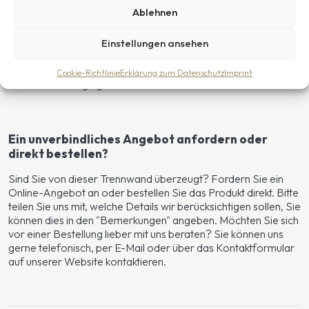
Sie sehen den Wald vor lauter Bäumen nicht? Möchten Sie,
Ablehnen
dass wir Ihnen helfen, Ihren Pferdestall einzurichten? Wir
helfen Ihnen gerne. Um Ihnen weitere Sorgen zu ersparen,
bieten wir eine Vor-Ort-Montage in den gesamten
Einstellungen ansehen
Niederlanden an. Sie können sich auf unsere Fachleute
verlassen, die mit Leidenschaft bei der Sache sind! Für die
Cookie-Richtlinie
Erklärung zum Datenschutz
Imprint
Vor-Ort-Montage gilt immer eine umfassende Garantie.
Ein unverbindliches Angebot anfordern oder
direkt bestellen?
Sind Sie von dieser Trennwand überzeugt? Fordern Sie ein
Online-Angebot an oder bestellen Sie das Produkt direkt. Bitte
teilen Sie uns mit, welche Details wir berücksichtigen sollen, Sie
können dies in den "Bemerkungen" angeben. Möchten Sie sich
vor einer Bestellung lieber mit uns beraten? Sie können uns
gerne telefonisch, per E-Mail oder über das Kontaktformular
auf unserer Website kontaktieren.