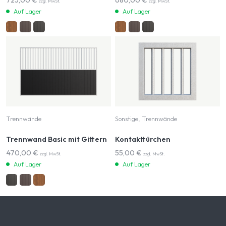
725,00
€
680,00
€
zzgl. MwSt.
zzgl. MwSt.
Auf Lager
Auf Lager
Trennwände
Sonstige, Trennwände
Trennwand Basic mit Gittern
Kontakttürchen
470,00
€
55,00
€
zzgl. MwSt.
zzgl. MwSt.
Auf Lager
Auf Lager