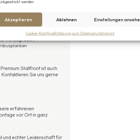
ückgeschickt werden.
Akzeptieren
Ablehnen
Einstellungen anseh
inkt im Vollbad, korrosionsfrei)
n Schwerlastscharnieren
Cookie-Richtlinie
Erklärung zum Datenschutz
Imprint
bar mit Zugfeder)
ambusplanken
Premium Stallfront ist auch
. Kontaktieren Sie uns gerne
sere erfahrenen
ntage vor Ort in ganz
il und echter Leidenschaft für