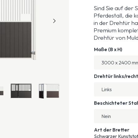
Sind Sie auf der
Pferdestall, die 
in der Drehtür h
Premium komplett
Drehtür von Muld
Maße (B x H)
Drehtür links/rech
Beschichteter Sta
Art der Bretter
Schwarzer Kunststof