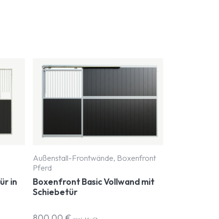
Außenstall-Frontwände, Boxenfront
Pferd
ür in
Boxenfront Basic Vollwand mit
Schiebetür
800,00
€
zzgl. MwSt.