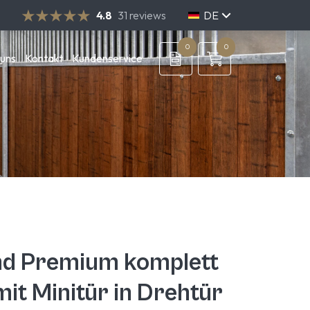
4.8
31 reviews
DE
NL
EN
0
0
 uns
Kontakt
Kundenservice
d Premium komplett
it Minitür in Drehtür