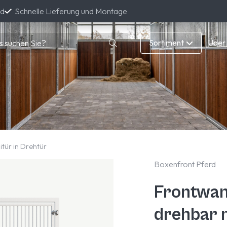
nd
Schnelle Lieferung und Montage
Sortiment
Über
tür in Drehtür
Boxenfront Pferd
Frontwan
drehbar m