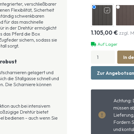
ntegrierter, verschließbarer
enen Flexibilität, Sicherheit
lständig schwenkbaren
d für das maschinelle
ür in der Drehtür ermöglicht
1.105,00
€
zzgl. 
s das Pferd die Box
 Zugfeder sichern, sodass sie
Auf Lager
all sorgt.
Frontwand
In d
Premium
 robust
komplett
drehbar
astscharnieren gelagert und
Zur Angebotsan
mit
ich die Stallgasse schnell und
Minitür
en. Die Scharniere können
in
Drehtür
Achtung: 
Menge
ktion auch bei intensivem
müssen ab
oßzügige Drehtür bietet
Lieferung
bel bedienen – auch wenn Sie
Fordern S
und kontak