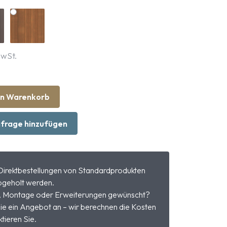
MwSt.
en Warenkorb
frage hinzufügen
Direktbestellungen von Standardprodukten
geholt werden.
, Montage oder Erweiterungen gewünscht?
ie ein Angebot an – wir berechnen die Kosten
tieren Sie.