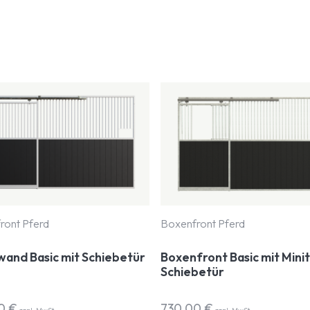
ront Pferd
Boxenfront Pferd
wand Basic mit Schiebetür
Boxenfront Basic mit Minit
Schiebetür
00
€
730,00
€
zzgl. MwSt.
zzgl. MwSt.