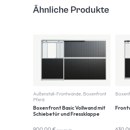
Ähnliche Produkte
Außenstall-Frontwände, Boxenfront
Boxenf
Pferd
Boxenfront Basic Vollwand mit
Front
Schiebetür und Fressklappe
900,00
€
630,
zzgl. MwSt.