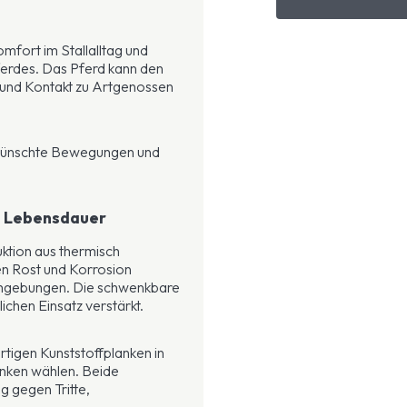
omfort im Stallalltag und
Pferdes. Das Pferd kann den
 und Kontakt zu Artgenossen
erwünschte Bewegungen und
e Lebensdauer
uktion aus thermisch
en Rost und Korrosion
lumgebungen. Die schwenkbare
lichen Einsatz verstärkt.
tigen Kunststoffplanken in
nken wählen. Beide
g gegen Tritte,