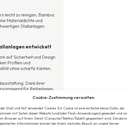
s leicht zu reinigen. Bambus
ohe Materialdichte und
chwertigen Stallanlagen
Stallanlagen entwickelt
k auf Sicherheit und Design
ken Profilen und
ilität ohne scharfe Kanten.
dausstattung. Dank ihrer
ervorragend für Reitanlagen,
denen Qualität, Sicherheit und
Cookie-Zustimmung verwalten
der Stall und Hof verwendet Cookies. Ein Cookie ist eine einfache kleine Datei, die
ammen mit Seiten dieser Website [und/oder Flash-Anwendungen] gesendet und vo
em Browser auf Ihrem Gerät (Computer/Telefon/Tablet) gespeichert wird. Die darin
peicherten Informationen können bei Ihrem nächsten Besuch an unsere Server