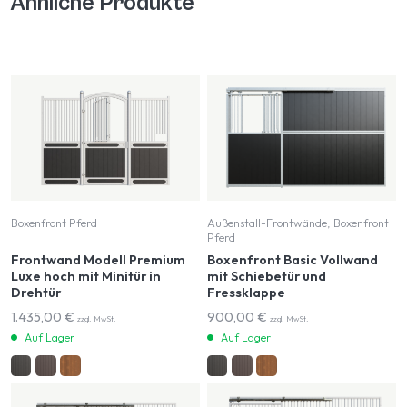
Ähnliche Produkte
Boxenfront Pferd
Außenstall-Frontwände, Boxenfront
Pferd
Frontwand Modell Premium
Boxenfront Basic Vollwand
Luxe hoch mit Minitür in
mit Schiebetür und
Drehtür
Fressklappe
1.435,00
€
900,00
€
zzgl. MwSt.
zzgl. MwSt.
Auf Lager
Auf Lager