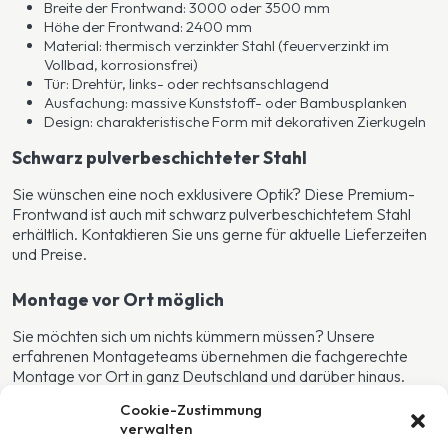
Breite der Frontwand: 3000 oder 3500 mm
Höhe der Frontwand: 2400 mm
Material: thermisch verzinkter Stahl (feuerverzinkt im
Vollbad, korrosionsfrei)
Tür: Drehtür, links- oder rechtsanschlagend
Ausfachung: massive Kunststoff- oder Bambusplanken
Design: charakteristische Form mit dekorativen Zierkugeln
Schwarz pulverbeschichteter Stahl
Sie wünschen eine noch exklusivere Optik? Diese Premium-
Frontwand ist auch mit schwarz pulverbeschichtetem Stahl
erhältlich. Kontaktieren Sie uns gerne für aktuelle Lieferzeiten
und Preise.
Montage vor Ort möglich
Sie möchten sich um nichts kümmern müssen? Unsere
erfahrenen Montageteams übernehmen die fachgerechte
Montage vor Ort in ganz Deutschland und darüber hinaus.
Cookie-Zustimmung
Wir arbeiten mit großer Sorgfalt, Liebe zum Detail und echter
verwalten
Leidenschaft für den Stallbau. Selbstverständlich erfolgt die