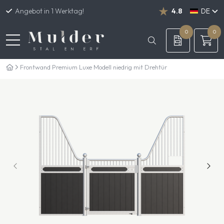
Angebot in 1 Werktag!
4.8
DE
NL
EN
0
0
Frontwand Premium Luxe Modell niedrig mit Drehtür