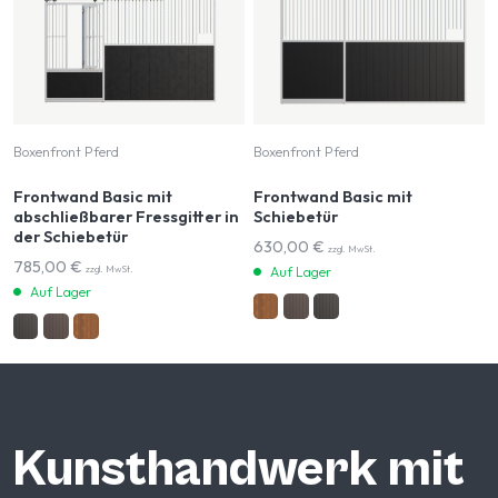
Boxenfront Pferd
Boxenfront Pferd
Frontwand Basic mit
Frontwand Basic mit
abschließbarer Fressgitter in
Schiebetür
der Schiebetür
630,00
€
zzgl. MwSt.
785,00
€
zzgl. MwSt.
Auf Lager
Auf Lager
Kunsthandwerk mit