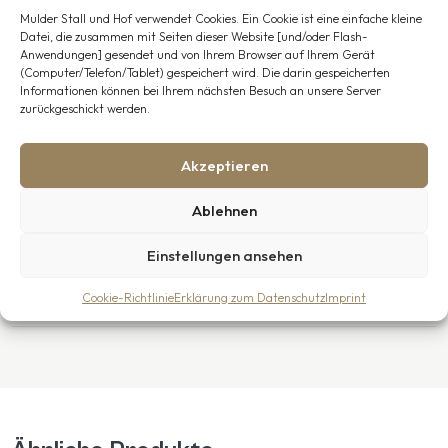
Montage mit voller Garantie.
Mulder Stall und Hof verwendet Cookies. Ein Cookie ist eine einfache kleine
Datei, die zusammen mit Seiten dieser Website [und/oder Flash-
Anwendungen] gesendet und von Ihrem Browser auf Ihrem Gerät
Direkt bestellen oder zunächst ein Angebot
(Computer/Telefon/Tablet) gespeichert wird. Die darin gespeicherten
anfordern?
Informationen können bei Ihrem nächsten Besuch an unsere Server
zurückgeschickt werden.
Fordern Sie bequem online ein unverbindliches Angebot an
oder teilen Sie uns Ihre Wünsche direkt bei der Bestellung mit.
Gerne beraten wir Sie zu den passenden Abmessungen,
Akzeptieren
Materialien und Ausstattungsoptionen.
Ablehnen
Haben Sie Fragen? Kontaktieren Sie uns gerne per E-Mail,
telefonisch oder über das Kontaktformular auf unserer
Einstellungen ansehen
Website.
Cookie-Richtlinie
Erklärung zum Datenschutz
Imprint