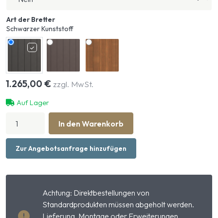
Art der Bretter
Schwarzer Kunststoff
1.265,00
€
zzgl. MwSt.
Auf Lager
Frontwand
In den Warenkorb
Premium
Luxe
Modell
Zur Angebotsanfrage hinzufügen
niedrig
mit
Drehtür
Menge
Achtung: Direktbestellungen von
Standardprodukten müssen abgeholt werden.
Lieferung, Montage oder Erweiterungen