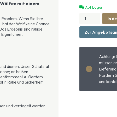
n Wölfen mit einem
Auf Lager
Vollständiger
s Problem. Wenn Sie Ihre
In d
Schafstall
n, hat der Wolf keine Chance
Menge
 Das Ergebnis sind ruhige
Zur Angebotsan
s Eigentümer.
Achtung: 
müssen ab
and dienen. Unser Schafstall
Lieferung
Sonne; an heißen
Fordern S
ze entkommen! Außerdem
und kontak
l in Ruhe und Sicherheit
ssen und verriegelt werden