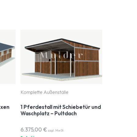
Komplette Außenställe
oxen
1 Pferdestall mit Schiebetür und
Waschplatz – Pultdach
6.375,00
€
zzgl. MwSt.