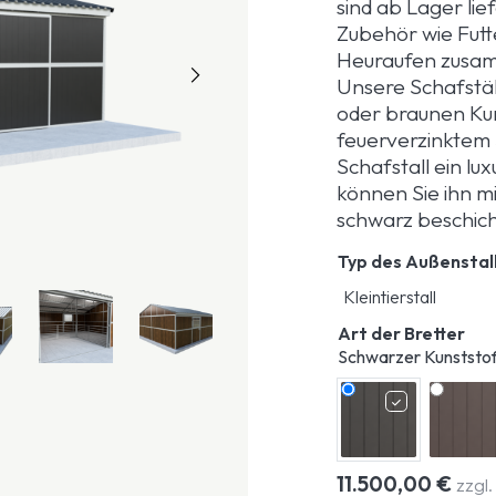
sind ab Lager li
Zubehör wie Futt
Heuraufen zusam
Unsere Schafstäl
oder braunen Kun
feuerverzinktem 
Schafstall ein l
können Sie ihn m
schwarz beschich
Typ des Außenstal
Art der Bretter
Schwarzer Kunststof
11.500,00
€
zzgl