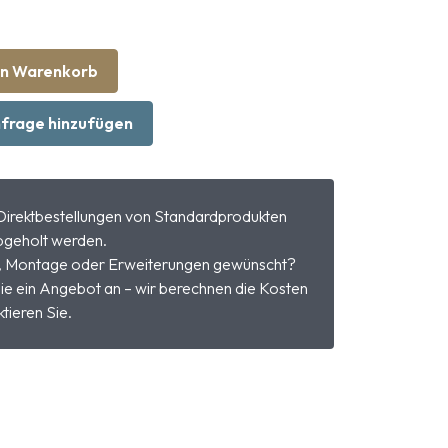
en Warenkorb
frage hinzufügen
Direktbestellungen von Standardprodukten
geholt werden.
, Montage oder Erweiterungen gewünscht?
ie ein Angebot an – wir berechnen die Kosten
tieren Sie.