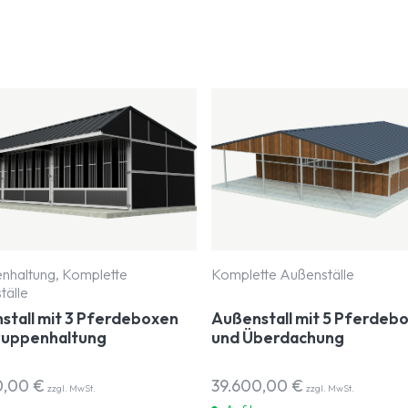
nhaltung, Komplette
Komplette Außenställe
tälle
stall mit 3 Pferdeboxen
Außenstall mit 5 Pferdeb
ruppenhaltung
und Überdachung
0,00
€
39.600,00
€
zzgl. MwSt.
zzgl. MwSt.