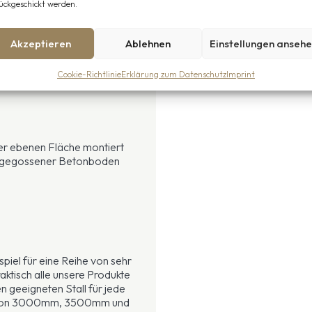
ückgeschickt werden.
 Größe von 36 m2, von denen
 als genug für 19 erwachsene
Akzeptieren
Ablehnen
Einstellungen anseh
ie unter anderem für die
Cookie-Richtlinie
Erklärung zum Datenschutz
Imprint
ner ebenen Fläche montiert
in gegossener Betonboden
piel für eine Reihe von sehr
ktisch alle unsere Produkte
 geeigneten Stall für jede
en von 3000mm, 3500mm und