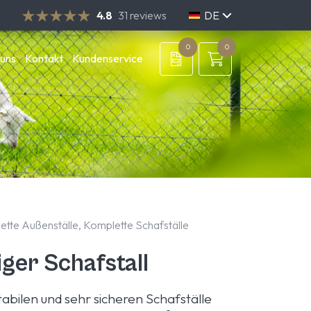
4.8
31 reviews
DE
NL
EN
0
0
 uns
Kontakt
Kundenservice
lette Außenställe, Komplette Schafställe
iger Schafstall
abilen und sehr sicheren Schafställe