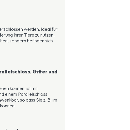
rschlossen werden. Ideal für
terung Ihrer Tiere zu nutzen.
ehen, sondern befinden sich
allelschloss, Gitter und
ehen können, ist mit
nd einem Parallelschloss
chwenkbar, so dass Sie z. B. im
 können.