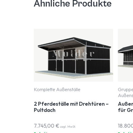
Ähnliche Produkte
Komplette Außenställe
Gruppe
Außens
2 Pferdeställe mit Drehtüren –
Außen
Pultdach
für G
7.745,00
€
18.80
zzgl. MwSt.