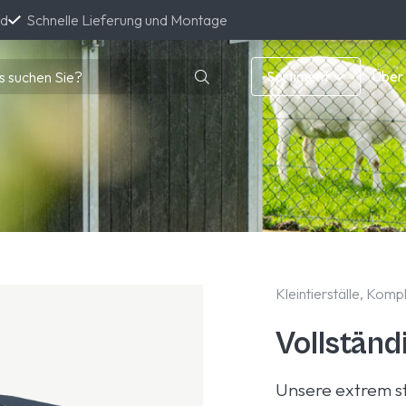
nd
Schnelle Lieferung und Montage
Sortiment
Über
Kleintierställe, Komp
Vollständ
Unsere extrem st