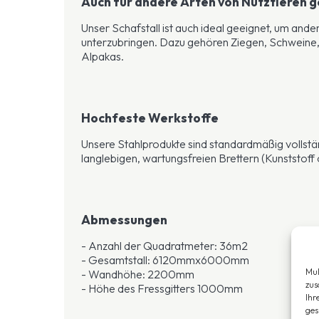
Auch für andere Arten von Nutztieren 
Unser Schafstall ist auch ideal geeignet, um ande
unterzubringen. Dazu gehören Ziegen, Schweine,
Alpakas.
Hochfeste Werkstoffe
Unsere Stahlprodukte sind standardmäßig vollstän
langlebigen, wartungsfreien Brettern (Kunststof
Abmessungen
- Anzahl der Quadratmeter: 36m2
- Gesamtstall: 6120mmx6000mm
Mul
- Wandhöhe: 2200mm
zus
- Höhe des Fressgitters 1000mm
Ihr
ges