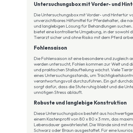
Untersuchungsbox mit Vorder- und Hint
Die Untersuchungsbox mit Vorder- und Hintertür von
unverzichtbares Hilfsmittel für Pferdehalter, die nac
und langlebigen Lösung für Behandlungen suchen.
bietet eine kontrollierte Umgebung, in der sowohl 
Tierarzt sicher und ohne Risiko mit dem Pferd arbe
Fohlensaison
Die Fohlensaison ist eine besondere und zugleich ar
werden untersucht, Fohlen kommen zur Welt und di
und praktischen Stallaufteilung wächst. Viele Tier
eines Untersuchungsstands, um Trächtigkeitskontro
verantwortungsvoll durchzuführen. Ein gut durch
sorgt dafür, dass die Stute ruhig bleibt und die Un
unnötigen Stress abläuft.
Robuste und langlebige Konstruktion
Diese Untersuchungsbox besteht aus hochwertigem
einem Kastenprofil von 80 x 80 x 3 mm, das maximal
Lebensdauer gewährleistet. Die Wände sind mit ma
Schwarz oder Braun ausgestattet. Für eine luxuriöse