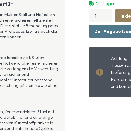
ertür
Auf Lager
1.415,00
ist:
€
1.273,50
Untersuchungsbox
 Mulder Stall und Hof ist ein
In d
mit
€.
h einer sicheren, effizienten
Vorder-
 Diese stabile Behandlungsbox
und
Zur Angebotsan
der Pferdebesitzer als auch der
Hintertür
iten können.
Menge
beitsreiche Zeit. Stuten
Achtung: 
e Notwendigkeit einer sicheren
müssen ab
ärzte verlangen die Verwendung
Lieferung
llen sicher und
Fordern S
dachter Untersuchungsstand
tersuchung effizient sowie ohne
und kontak
, feuerverzinktem Stahl mit
e Stabilität und eine lange
ssiven Kunststoffplanken in
re und natürlichere Optik ist