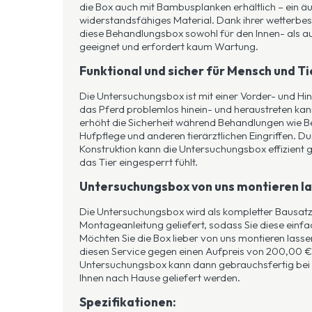
die Box auch mit Bambusplanken erhältlich – ein ä
widerstandsfähiges Material. Dank ihrer wetterbes
diese Behandlungsbox sowohl für den Innen- als 
geeignet und erfordert kaum Wartung.
Funktional und sicher für Mensch und Ti
Die Untersuchungsbox ist mit einer Vorder- und Hin
das Pferd problemlos hinein- und heraustreten kann
erhöht die Sicherheit während Behandlungen wie 
Hufpflege und anderen tierärztlichen Eingriffen. D
Konstruktion kann die Untersuchungsbox effizient 
das Tier eingesperrt fühlt.
Untersuchungsbox von uns montieren l
Die Untersuchungsbox wird als kompletter Bausatz 
Montageanleitung geliefert, sodass Sie diese einf
Möchten Sie die Box lieber von uns montieren lasse
diesen Service gegen einen Aufpreis von 200,00 € 
Untersuchungsbox kann dann gebrauchsfertig bei u
Ihnen nach Hause geliefert werden.
Spezifikationen: