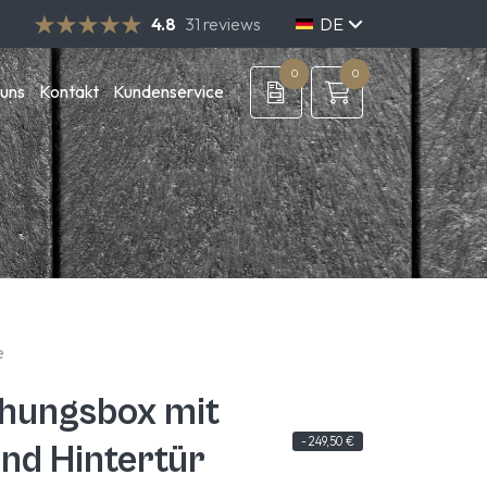
4.8
31 reviews
DE
NL
EN
0
0
 uns
Kontakt
Kundenservice
e
hungsbox mit
-
249,50
€
nd Hintertür