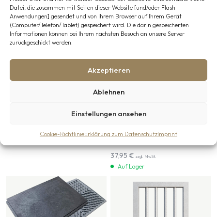
Datei, die zusammen mit Seiten dieser Website [und/oder Flash-
Anwendungen] gesendet und von Ihrem Browser auf Ihrem Gerät
(Computer/Telefon/Tablet) gespeichert wird. Die darin gespeicherten
Informationen können bei Ihrem nächsten Besuch an unsere Server
zurückgeschickt werden.
Akzeptieren
Sonstige
Sonstige, Stallmatten
Ablehnen
Magnetischer Fenster
Stallmatte Comfort
Türstopper
Einstellungen ansehen
Ideal für Nassbereiche wie
Waschplätze, in denen maximale
25,95
€
zzgl. MwSt.
Rutschfestigkeit und eine schnelle
Cookie-Richtlinie
Erklärung zum Datenschutz
Imprint
Auf Lager
Wasserableitung für die Sicherheit
unerlässlich sind.
37,95
€
zzgl. MwSt.
Auf Lager