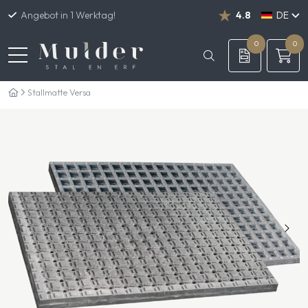
Angebot in 1 Werktag!
4.8
DE
NL
EN
0
0
Stallmatte Versa