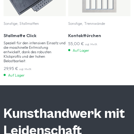
Sonstige, Stallmatten
Sonstige, Trennwände
Stallmatte Click
Kontakttürchen
Speziell für den intensiven Einsatz und
55,00
€
zzgl. MwSt.
die maschinelle Entmistung
Auf Lager
entwickelt, dank des robusten
Klickprofils und der hohen
Belastbarkeit.
29,95
€
zzgl. MwSt.
Auf Lager
Kunsthandwerk mit
Leidenschaft