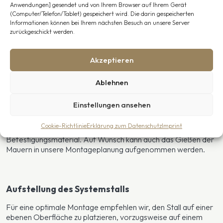
Anwendungen] gesendet und von Ihrem Browser auf Ihrem Gerät
Magnetische Türstopper
(Computer/Telefon/Tablet) gespeichert wird. Die darin gespeicherten
Stalltüren
Informationen können bei Ihrem nächsten Besuch an unsere Server
Doppelte Schiebetüren (geschlossen oder mit
zurückgeschickt werden.
Sprossenaufteilung und Sicherheitsglas)
Doppelte Flügeltüren (geschlossen oder mit
Sprossenaufteilung und Sicherheitsglas)
Akzeptieren
Abgeschlossene Räume für Lagerung oder
Behandlungsbereiche
Ablehnen
Montage möglich
Einstellungen ansehen
Sie können wählen, ob der Stall von unserem Montageteam
installiert werden soll. Bei Selbstmontage liefern wir eine klare
Cookie-Richtlinie
Erklärung zum Datenschutz
Imprint
Bauzeichnung, eine Standardanleitung und hochwertiges
Befestigungsmaterial. Auf Wunsch kann auch das Gießen der
Mauern in unsere Montageplanung aufgenommen werden.
Aufstellung des Systemstalls
Für eine optimale Montage empfehlen wir, den Stall auf einer
ebenen Oberfläche zu platzieren, vorzugsweise auf einem